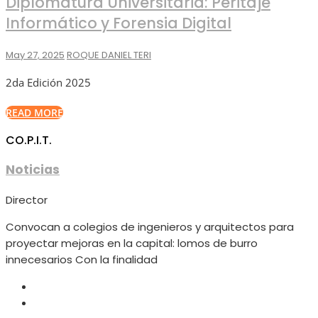
Diplomatura Universitaria: Peritaje
Informático y Forensia Digital
May 27, 2025
ROQUE DANIEL TERI
2da Edición 2025
READ MORE
CO.P.I.T.
Noticias
Director
Convocan a colegios de ingenieros y arquitectos para
proyectar mejoras en la capital: lomos de burro
innecesarios Con la finalidad