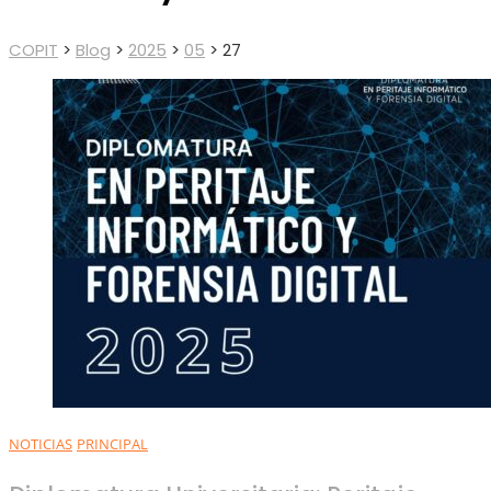
COPIT
>
Blog
>
2025
>
05
>
27
NOTICIAS
PRINCIPAL